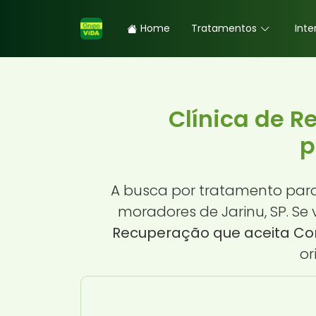
Home
Tratamentos
Inte
Clínica de 
p
A busca por tratamento par
moradores de Jarinu, SP. S
Recuperação que aceita Con
or