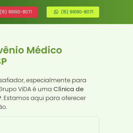
(15) 99190-8071
(15) 99190-8071
vênio Médico
SP
afiador, especialmente para
a Grupo ViDA é uma
Clínica de
P
. Estamos aqui para oferecer
ão.