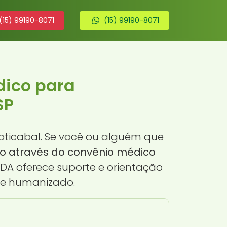
(15) 99190-8071
(15) 99190-8071
dico para
SP
oticabal. Se você ou alguém que
o através do convênio médico
iDA oferece suporte e orientação
 e humanizado.