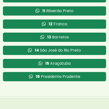
11
Ribeirão Preto
12
Franca
13
Barretos
14
São José do Rio Preto
15
Araçatuba
16
Presidente Prudente