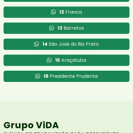
12
Franca
13
Barretos
14
São José do Rio Preto
15
Araçatuba
16
Presidente Prudente
Grupo ViDA