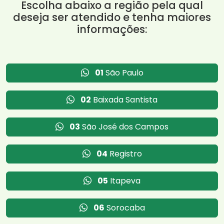
Escolha abaixo a região pela qual
deseja ser atendido e tenha maiores
informações:
01
São Paulo
02
Baixada Santista
03
São José dos Campos
04
Registro
05
Itapeva
06
Sorocaba