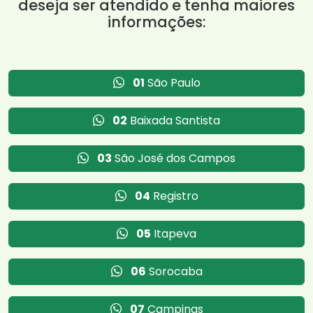
deseja ser atendido e tenha maiores
informações:
01
São Paulo
02
Baixada Santista
03
São José dos Campos
04
Registro
05
Itapeva
06
Sorocaba
07
Campinas