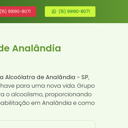
(15) 99190-8071
(15) 99190-8071
 de Analândia
ra Alcoólatra de Analândia - SP
,
 chave para uma nova vida. Grupo
ra o alcoolismo, proporcionando
reabilitação em Analândia e como