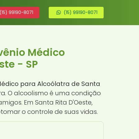
(15) 99190-8071
(15) 99190-8071
vênio Médico
ste - SP
édico para Alcoólatra de Santa
ura. O alcoolismo é uma condição
migos. Em Santa Rita D'Oeste,
tomar o controle de suas vidas.