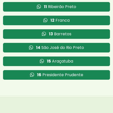
11
Ribeirão Preto
12
Franca
13
Barretos
14
São José do Rio Preto
15
Araçatuba
16
Presidente Prudente