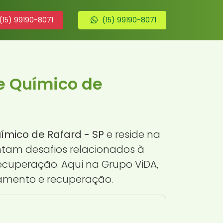
(15) 99190-8071
(15) 99190-8071
e Químico de
ímico de Rafard - SP
e reside na
ntam desafios relacionados à
ecuperação. Aqui na Grupo ViDA,
amento e recuperação.