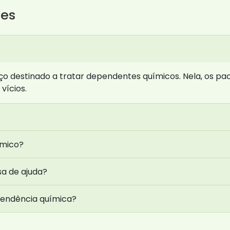
tes
ço destinado a tratar dependentes químicos. Nela, os
vícios.
ímico?
sa de ajuda?
pendência química?