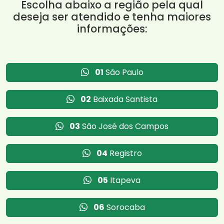
Escolha abaixo a região pela qual
deseja ser atendido e tenha maiores
informações:
01
São Paulo
02
Baixada Santista
03
São José dos Campos
04
Registro
05
Itapeva
06
Sorocaba