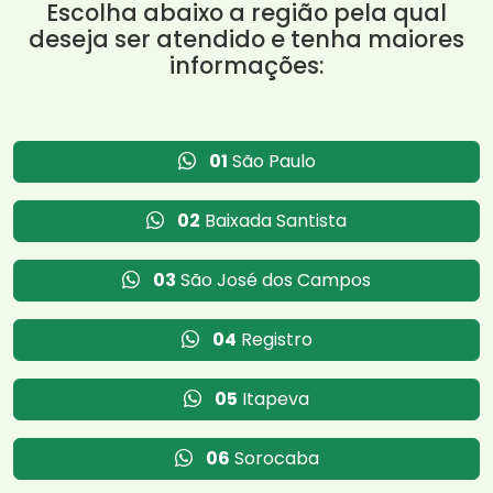
Escolha abaixo a região pela qual
deseja ser atendido e tenha maiores
informações:
01
São Paulo
02
Baixada Santista
03
São José dos Campos
04
Registro
05
Itapeva
06
Sorocaba