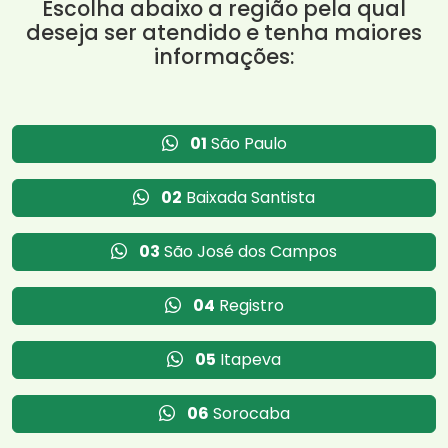
Escolha abaixo a região pela qual
deseja ser atendido e tenha maiores
informações:
01
São Paulo
02
Baixada Santista
03
São José dos Campos
04
Registro
05
Itapeva
06
Sorocaba