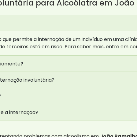
oluntária para Alcoólatra em Joã
so que permite a internação de um indivíduo em uma clín
e terceiros está em risco. Para saber mais, entre em c
riamente?
ternação involuntária?
?
te a internação?
nfrentando problemas com alcoolismo em
João Ramalh