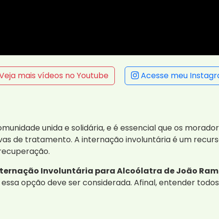
Veja mais vídeos no Youtube
Acesse meu Instag
munidade unida e solidária, e é essencial que os morad
ivas de tratamento. A internação involuntária é um recur
recuperação.
nternação Involuntária para Alcoólatra de João Ram
o essa opção deve ser considerada. Afinal, entender todo