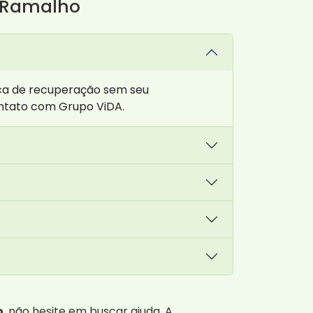
o Ramalho
ica de recuperação sem seu
ontato com Grupo ViDA.
o
, não hesite em buscar ajuda. A