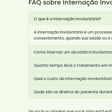
FAQ sobre Internação Inv
O que é a internação involuntária?
A internação involuntária é um proces
consentimento, quando sua saúde ou a d
Como internar um alcoólatra involunta
Quanto tempo leva o tratamento em in
Qual o custo da internação involuntária
Quais são os direitos do paciente duran
Se você ou alguém que você ama está e