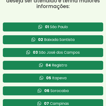
deseja ser atendido e tenha maiores
informações:
01
São Paulo
02
Baixada Santista
03
São José dos Campos
04
Registro
05
Itapeva
06
Sorocaba
07
Campinas