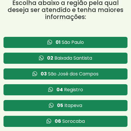
Escolha abaixo a região pela qual
deseja ser atendido e tenha maiores
informações:
01
São Paulo
02
Baixada Santista
03
São José dos Campos
04
Registro
05
Itapeva
06
Sorocaba