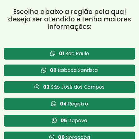
Escolha abaixo a região pela qual
deseja ser atendido e tenha maiores
informações:
01
São Paulo
02
Baixada Santista
03
São José dos Campos
04
Registro
05
Itapeva
06
Sorocaba