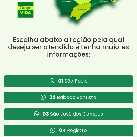
Escolha abaixo a região pela qual
deseja ser atendido e tenha maiores
informações:
01
São Paulo
02
Baixada Santista
03
São José dos Campos
04
Registro