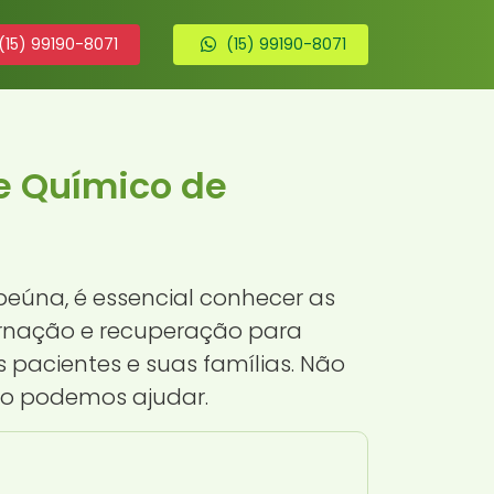
(15) 99190-8071
(15) 99190-8071
e Químico de
eúna, é essencial conhecer as
ternação e recuperação para
pacientes e suas famílias. Não
mo podemos ajudar.