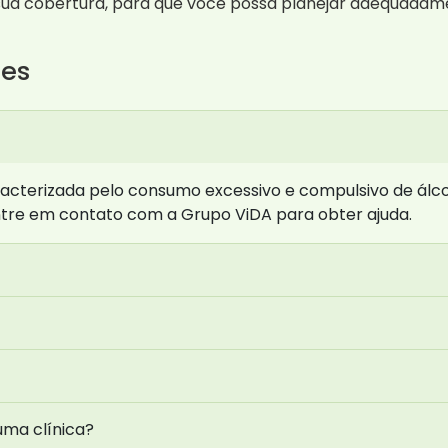
na sua cobertura, para que você possa planejar adequadam
tes
acterizada pelo consumo excessivo e compulsivo de álco
ntre em contato com a Grupo ViDA para obter ajuda.
uma clínica?