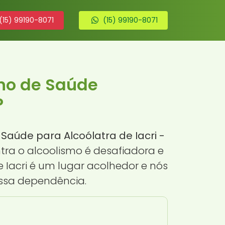
(15) 99190-8071
(15) 99190-8071
ano de Saúde
P
Saúde para Alcoólatra de Iacri -
tra o alcoolismo é desafiadora e
 Iacri é um lugar acolhedor e nós
essa dependência.