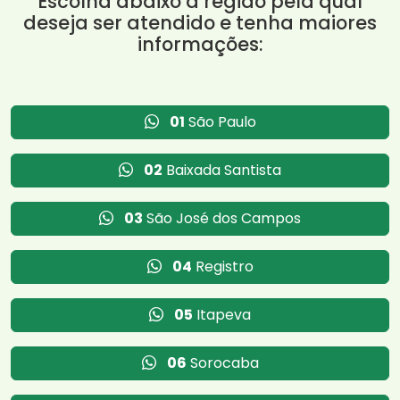
Escolha abaixo a região pela qual
deseja ser atendido e tenha maiores
informações:
01
São Paulo
02
Baixada Santista
03
São José dos Campos
04
Registro
05
Itapeva
06
Sorocaba