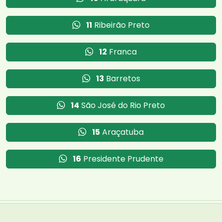
11
Ribeirão Preto
12
Franca
13
Barretos
14
São José do Rio Preto
15
Araçatuba
16
Presidente Prudente