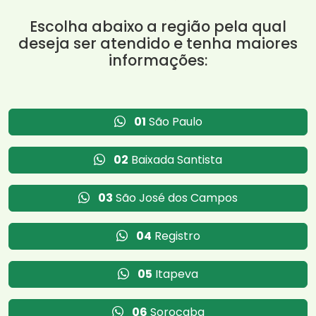
Escolha abaixo a região pela qual
deseja ser atendido e tenha maiores
informações:
01
São Paulo
02
Baixada Santista
03
São José dos Campos
04
Registro
05
Itapeva
06
Sorocaba