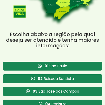
Escolha abaixo a região pela qual
deseja ser atendido e tenha maiores
informações:
01
São Paulo
02
Baixada Santista
03
São José dos Campos
04
Registro