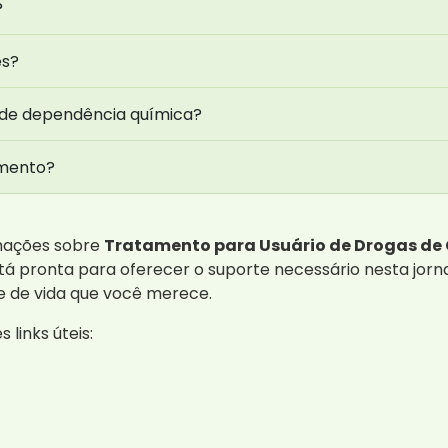
?
es?
 de dependência química?
amento?
rmações sobre
Tratamento para Usuário de Drogas de C
á pronta para oferecer o suporte necessário nesta jorn
e de vida que você merece.
links úteis: