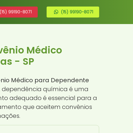
(15) 99190-8071
(15) 99190-8071
vênio Médico
as - SP
ênio Médico para Dependente
. A dependência química é uma
ento adequado é essencial para a
tamento que aceitem convênios
mações.