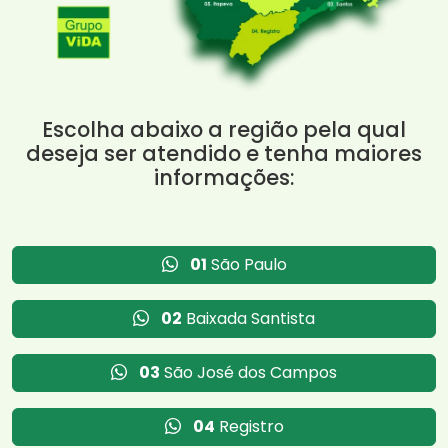
Escolha abaixo a região pela qual
deseja ser atendido e tenha maiores
informações:
01
São Paulo
02
Baixada Santista
03
São José dos Campos
04
Registro