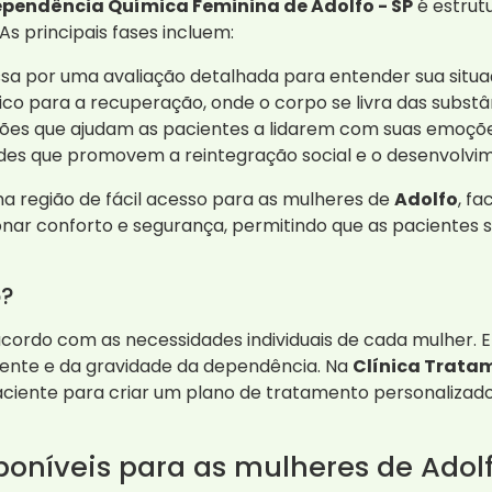
pendência Química Feminina de Adolfo - SP
é estrut
s principais fases incluem:
a por uma avaliação detalhada para entender sua situa
ico para a recuperação, onde o corpo se livra das substâ
ões que ajudam as pacientes a lidarem com suas emoções
des que promovem a reintegração social e o desenvolvim
uma região de fácil acesso para as mulheres de
Adolfo
, f
onar conforto e segurança, permitindo que as pacientes 
o?
cordo com as necessidades individuais de cada mulher. E
iente e da gravidade da dependência. Na
Clínica Trata
ciente para criar um plano de tratamento personalizado
poníveis para as mulheres de Adol